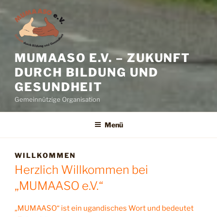
MUMAASO E.V. – ZUKUNFT
DURCH BILDUNG UND
GESUNDHEIT
Gemeinnützige Organisation
Menü
WILLKOMMEN
Herzlich Willkommen bei
„MUMAASO e.V.“
„MUMAASO“ ist ein ugandisches Wort und bedeutet