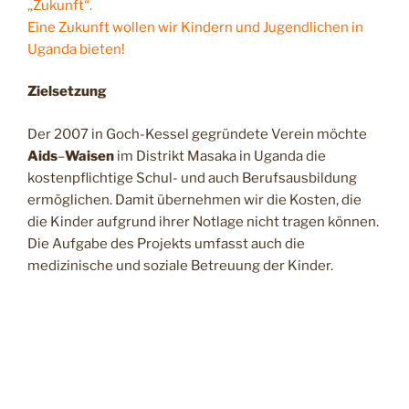
„Zukunft“.
Eine Zukunft wollen wir Kindern und Jugendlichen in
Uganda bieten!
Zielsetzung
Der 2007 in Goch-Kessel gegründete Verein möchte
Aids
–
Waisen
im Distrikt Masaka in Uganda die
kostenpflichtige Schul- und auch Berufsausbildung
ermöglichen. Damit übernehmen wir die Kosten, die
die Kinder aufgrund ihrer Notlage nicht tragen können.
Die Aufgabe des Projekts umfasst auch die
medizinische und soziale Betreuung der Kinder.
Ziel ist es also, die Kinder so lange zu begleiten, bis sie
in der Lage sind, sich selbst zu versorgen und auf
eigenen Beinen zu stehen!
Umgesetzt wird unsere Projektarbeit durch
einheimische Mitarbeiter/innen vor Ort. Außerdem