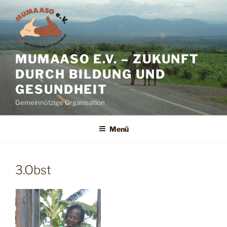
Zum
Inhalt
springen
MUMAASO E.V. – ZUKUNFT
DURCH BILDUNG UND
GESUNDHEIT
Gemeinnützige Organisation
Menü
3.Obst