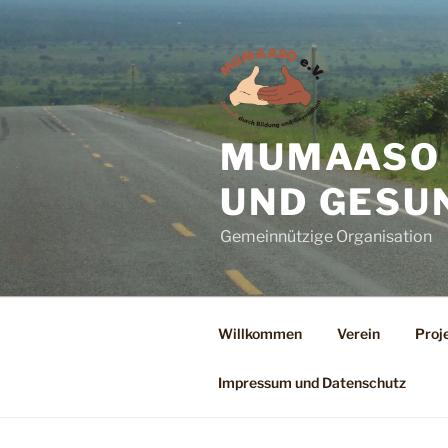
Zum
Inhalt
springen
MUMAASO E
UND GESU
Gemeinnützige Organisation
Willkommen
Verein
Proj
Impressum und Datenschutz