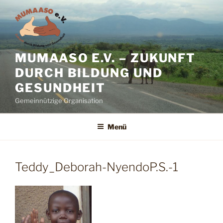
Zum
Inhalt
springen
MUMAASO E.V. – ZUKUNFT
DURCH BILDUNG UND
GESUNDHEIT
Gemeinnützige Organisation
Menü
Teddy_Deborah-NyendoP.S.-1