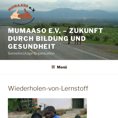
Zum
Inhalt
springen
MUMAASO E.V. – ZUKUNFT
DURCH BILDUNG UND
GESUNDHEIT
Gemeinnützige Organisation
Menü
Wiederholen-von-Lernstoff